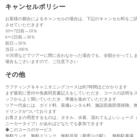
キャンセルポリシー
お客様の都合によるキャンセルの場合は、下記のキャンセル料をご
させていただきます
10〜7日前→10％
6〜2日前→30％
前日→50％
当日→100％
※渋滞などでツアーに間に合わなかった場合でも、全額かかってし
場合もございますので、ご注意下さい
その他
ラフティング＆キャニオニングコースは約7時間ほどかかります
まず最初に受付や免責同意書記入をしていただき、コースの説明を
ッフからよく聞いていただき、準備を進めていただきます
ツアー代金には、ガイド料、装備レンタル料、施設賠責賠償保険、
ドリンクがついております
お客さまの用意するものは、タオル、水着、濡れてもよいシューズ
ニーカータイプ）があればどなたでも参加できます
◆このコースのサービス
無料ランチ、無料ドリンク、無料送迎（最寄りの駅）、無料駐車場