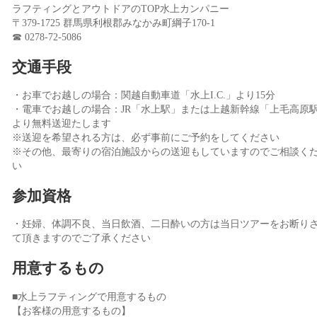
ラフティングとアウトドアのTOP水上カンパニー
〒379-1725 群馬県利根郡みなかみ町綱子170-1
☎ 0278-72-5086
交通手段
・お車でお越しの場合：関越自動車道「水上I.C.」より15分
・電車でお越しの場合：JR「水上駅」または上越新幹線「上毛高原
より無料送迎たします
※送迎を希望される方は、必ず事前にご予約をしてください
※その他、最寄りの宿泊施設からの送迎もしていますのでご相談く
い
参加資格
・妊婦、体調不良、当日飲酒、二日酔いの方は当日ツアーをお断り
て頂きますのでご了承ください
用意するもの
■水上ラフティングで用意するもの
【お客様の用意するもの】