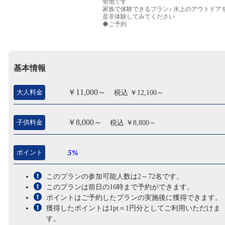
聖地です
家族で体験できるプラン♪ 水上のアウトドア
是非体験してみてください
◆ご予約
●当日全部する方は。am8:30 集合です
●当日半日、次の日半日分けてする場合は、
pm12:30 集合です
※日にちを分けてされる場合、お弁当は次の
の午前ツアー終了後となります
基本情報
開催期間 4月中旬～11月下旬
￥11,000～
大人料金
税込 ￥12,100～
￥8,000～
子供料金
税込 ￥8,800～
ポイント
5%
このプランの参加可能人数は2～72名です。
このプランは前日の16時まで予約ができます。
ポイントはご予約したプランの実施後に獲得できます。
獲得したポイントは1pt＝1円分としてご利用いただけま
す。