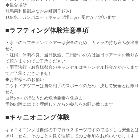
◆集合場所
群馬県利根郡みなかみ町綱子170-1
TOP水上カンパニー（キャンプ場Tipi）受付がございます
■ラフティング体験注意事項
・水上のラフティングツアーは安全のため、カメラの持ち込みが出
せん
・妊婦、体調不良、当日飲酒、二日酔いの方は当日ツアーをお断り
て頂きますのでご了承ください
・雨天決行（お客様都合のキャンセルはキャンセル料金がかかりま
でご了承くださいませ）
◆お客様へのお願い
アウトドアツアーは自然相手のスポーツのため、決して安全とは限
せん
自然の中で行なうため危険要素を含みます
予約の際にはよく理解してからの参加をお願い致します
■キャニオニング体験
キャニオニングは自然の中で行うスポーツですので必ずしも安全と
ぎりません、そのことを良く理解してのご参加をお願いいたします