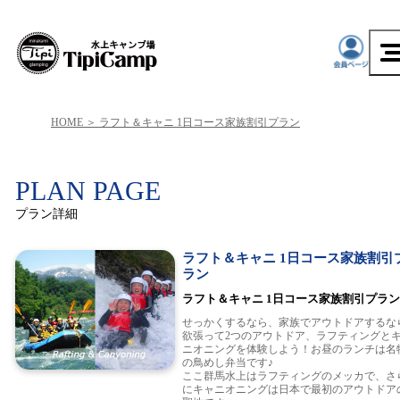
HOME
ラフト＆キャニ 1日コース家族割引プラン
PLAN PAGE
プラン詳細
ラフト＆キャニ 1日コース家族割引
ラン
ラフト＆キャニ 1日コース家族割引プラ
せっかくするなら、家族でアウトドアするな
欲張って2つのアウトドア、ラフティングと
ニオニングを体験しよう！お昼のランチは名
の鳥めし弁当です♪
ここ群馬水上はラフティングのメッカで、さ
にキャニオニングは日本で最初のアウトドア