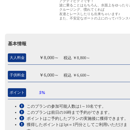
アクティビティです！
波に乗ることはもちろん、水面上をゆったり
クルージング、慣れてくれば
友達とレースしたりも出来ちゃいます♪
また、不安定なボートの上にのってバランス
とることでフィットネス効果もあります。
性別や年齢層を問わず、幅広い世代の方にお
しみいただけること間違いなしです♪
あなたもスタンドアップパドル（SUP）水上
面コースを体験してみては？
基本情報
￥8,000～
大人料金
税込 ￥8,800～
￥6,000～
子供料金
税込 ￥6,600～
ポイント
5%
このプランの参加可能人数は1～10名です。
このプランは前日の16時まで予約ができます。
ポイントはご予約したプランの実施後に獲得できます。
獲得したポイントは1pt＝1円分としてご利用いただけま