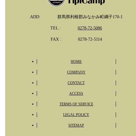
ADD:
群馬県利根郡みなかみ町綱子170-1
TEL :
0278-72-5086
FAX :
0278-72-5114
HOME
COMPANY
CONTACT
ACCESS
TERMS OF SERVICE
LEGAL POLICY
SITEMAP