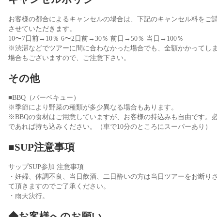
お客様の都合によるキャンセルの場合は、下記のキャンセル料をご
させていただきます。
10〜7日前→10％ 6〜2日前→30％ 前日→50％ 当日→100％
※渋滞などでツアーに間に合わなかった場合でも、全額かかってし
場合もございますので、ご注意下さい。
その他
■BBQ（バーベキュー）
※季節により野菜の種類が多少異なる場合もあります。
※BBQの食材はご用意していますが、お客様の持込みも自由です。
であれば持ち込みください。（車で10分のところにスーパーあり）
■SUP注意事項
サップSUP参加 注意事項
・妊婦、体調不良、当日飲酒、二日酔いの方は当日ツアーをお断り
て頂きますのでご了承ください。
・雨天決行。
◆お客様へのお願い