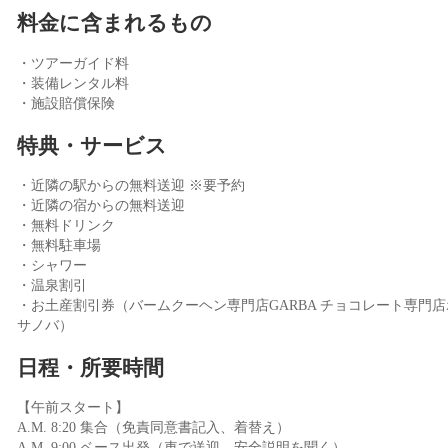
料金に含まれるもの
・ツアーガイド料
・装備レンタル料
・施設賠償保険
特典・サービス
・近隣の駅からの無料送迎 ※要予約
・近隣の宿からの無料送迎
・無料ドリンク
・無料駐車場
・シャワー
・温泉割引
・お土産割引券（バームクーヘン専門店GARBA チョコレート専門店
サノバ）
日程・所要時間
【午前スタート】
A.M. 8:20 集合（免責同意書記入、着替え）
A.M. 9:00 ベース出発（車で送迎、安全説明を聞く）