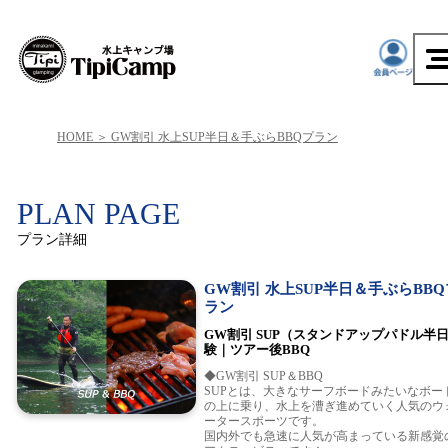
HOME
GW割引 水上SUP半日＆手ぶらBBQプラン
PLAN PAGE
プラン詳細
GW割引 水上SUP半日＆手ぶらBBQ
ラン
GW割引 SUP（スタンドアップパドル半
験｜ツアー後BBQ
◆GW割引 SUP＆BBQ
SUPとは、大きなサーフボードみたいなボー
の上に乗り、水上を漕ぎ進めていく人気のウ
ータースポーツです。
国内外でも急速に人気が高まっている新感覚