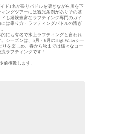
ガイド1名が乗りパドルを漕ぎながら川を下
ティングツアーには観光条例がありその基
イドも経験豊富なラフティング専門のガイ
前には乗り方・ラフティングパドルの漕ぎ
す。
界的にも有名で水上ラフティングと言われ
ーズンは、5月・6月のHighWaterシー
だりを楽しめ、春から秋までは様々なコー
激流ラフティングです！
少前後致します。